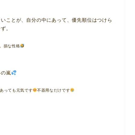
ないことが、自分の中にあって、優先順位はつけら
せず。
。損な性格
いの嵐
あっても元気です
不器用なだけです
！