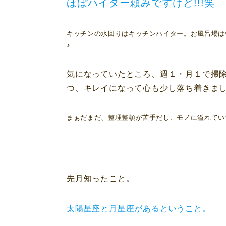
ほぼハイター頼みですけど!!!
笑
キッチンの水回りは
キッチンハイター
。お風呂場は
♪
気になっていたところ、週１・月１で掃
つ、キレイになって心も少し落ち着きま
まぁだまだ、整理整頓が苦手だし、モノに溢れてい
先月知ったこと。
太陽星座と月星座があるということ。