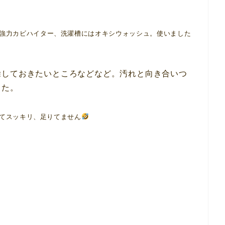
強力カビハイター
、洗濯槽には
オキシウォッシュ
。使いました
除しておきたいところなどなど。汚れと向き合いつ
した。
てスッキリ、足りてません