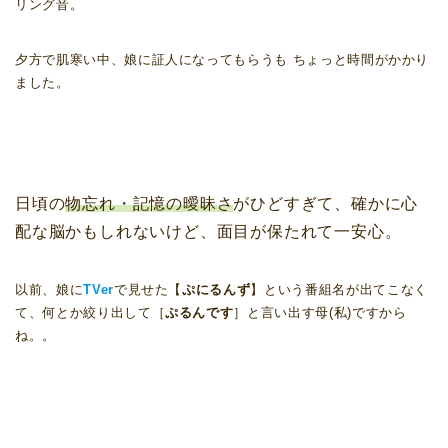
リング音。
夕方で肌寒い中、娘に証人になってもらうも ちょっと時間がかかり
ました。
日頃の
物忘れ・記憶の曖昧さ
がひどすぎて、確かに心
配な脳かもしれないけど、面目が保たれて一安心。
以前、娘に
TVer
で見せた【
ぷにるんず
】という番組名が出てこなく
て、何とか絞り出して［
ぷるんです
］と言い出す母(私)ですから
ね。。