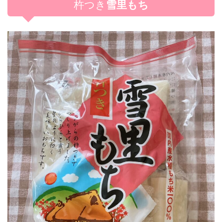
杵つき
雪里もち