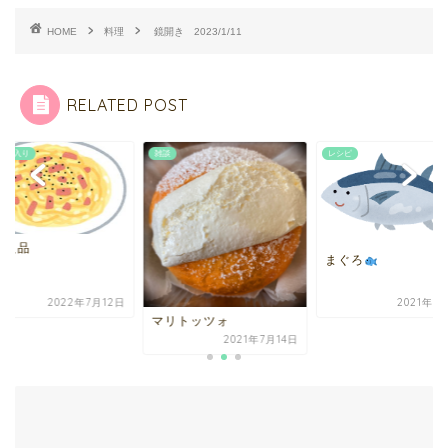
HOME
料理
鏡開き 2023/1/11
RELATED POST
レシピ
イラスト入り
無印良品
まぐろ
2021年9月15日
2022年7月
リトッツォ
2021年7月14日