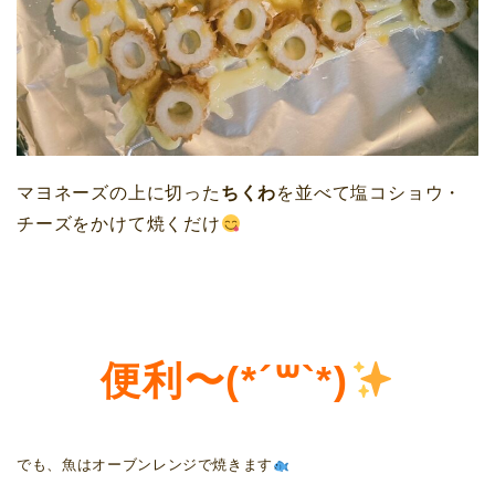
マヨネーズの上に切った
ちくわ
を並べて塩コショウ・
チーズをかけて焼くだけ
便利〜(*´꒳`*)
でも、魚はオーブンレンジで焼きます