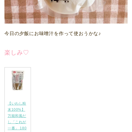
今日の夕飯にお味噌汁を作って使おうかな♪
楽しみ♡
【いわし粉
末100%】
万能和風だ
し「これが
一番」 180