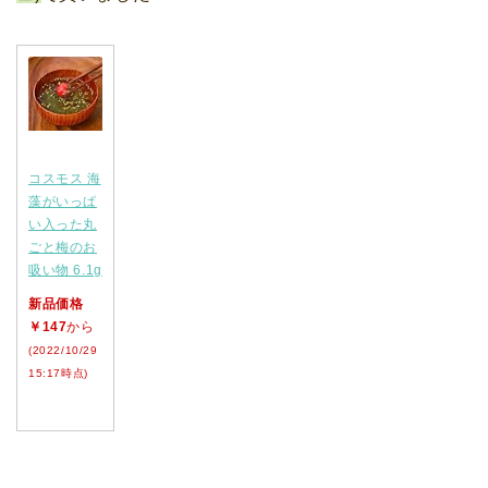
コスモス 海
藻がいっぱ
い入った丸
ごと梅のお
吸い物 6.1g
新品価格
￥147
から
(2022/10/29
15:17時点)