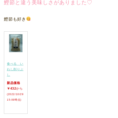
鰹節と違う美味しさがありました♡
鰹節も好き
食べる い
わし削りぶ
し
新品価格
￥432
から
(2022/10/29
15:09時点)