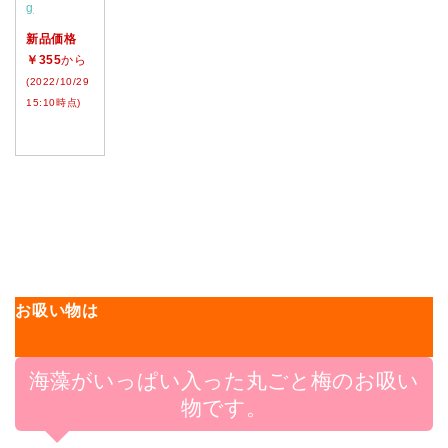
g
新品価格
￥355
から
(2022/10/29
15:10時点)
お吸い物は
海藻がいっぱい入った丸ごと梅のお吸い
物です。