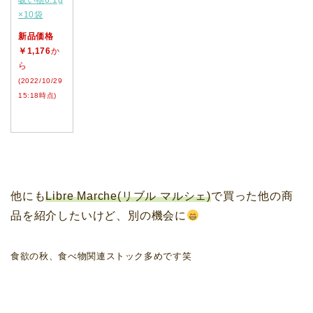
吸い物6.1g
×10袋
新品価格
￥1,176
か
ら
(2022/10/29
15:18時点)
他にも
Libre Marche(リブル マルシェ)
で買った他の商
品を紹介したいけど、別の機会に
食欲の秋、食べ物関連ストック多めです笑