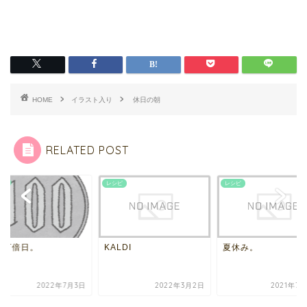
HOME
イラスト入り
休日の朝
RELATED POST
YouTube
ピ
レシピ
LDI
夏休み。
一粒万倍日。
2022年3月2日
2021年7月23日
2022年7