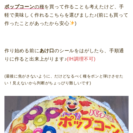
ポップコーン
の種
を買って作ることも考えたけど、手
軽で美味しく作れるこちらを選びました♪(前にも買って
作ったことがあったから安心
)
作り始める前に
あけ口
のシールをはがしたら、手順通
りに作ると出来上がります♪
(IH調理不可)
(最後に焦がさないように、だけどなるべく種をポンと弾けさせた
い！見えないから判断がちょっぴり難しいです)