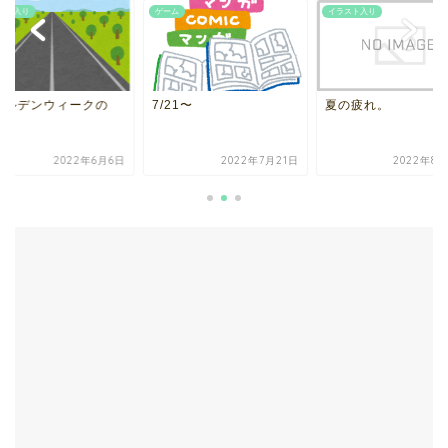
ム
イラスト入り
イラスト入り
21〜
夏の疲れ。
ゴールデンウィーク
話。
2022年7月21日
2022年8月29日
2022年6