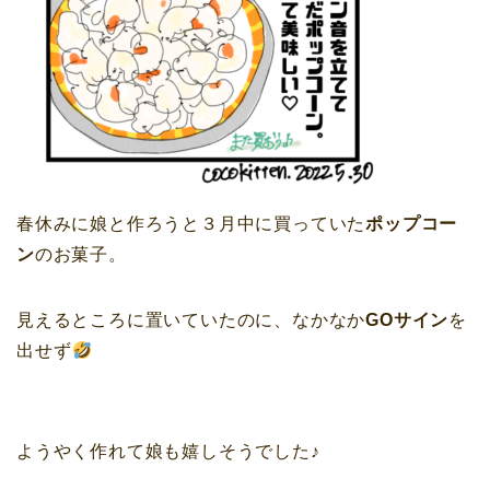
春休みに娘と作ろうと３月中に買っていた
ポップコー
ン
のお菓子。
見えるところに置いていたのに、なかなか
GOサイン
を
出せず
ようやく作れて娘も嬉しそうでした♪