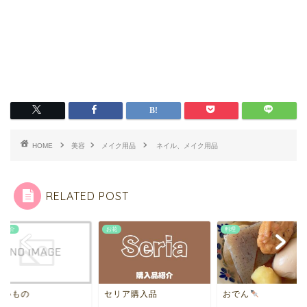
HOME
美容
メイク用品
ネイル、メイク用品
RELATED POST
料理
購入品紹介
リア購入品
おでん
欲しいもの