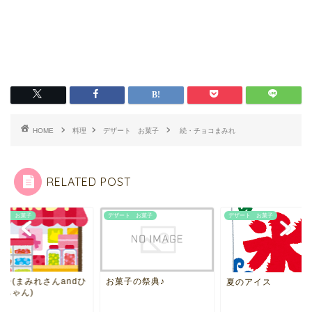
HOME
料理
デザート お菓子
続・チョコまみれ
RELATED POST
ート お菓子
デザート お菓子
デザート お菓子
菓子の祭典♪
お菓子(まみれさんan
夏のアイス
よこちゃん)