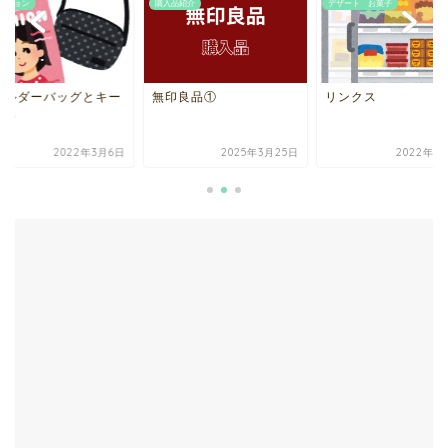
ッション
購入品紹介
デザート お菓子
ョルダーバッグとキー
無印良品①
リンクス
ース
2022年3月6日
2025年3月25日
2022年4