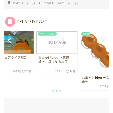
HOME
ちいかわ
ご当地キーホルダー(ちいかわ)
RELATED POST
県
デザート お菓子
福島県
ニチュアライフ展2
お出かけblog 〜裏磐
梯〜 気になるお店
2023年5月31日
2021年10月16日
お出かけblog 〜白河
市〜
2021年8