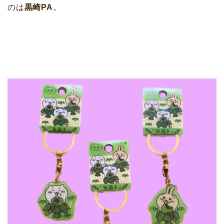
のは
黒崎PA
。