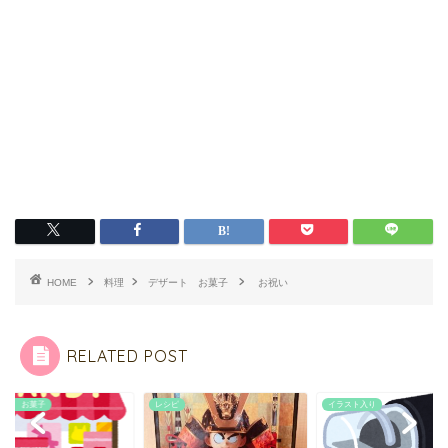
HOME
料理
デザート お菓子
お祝い
RELATED POST
ート お菓子
レシピ
イラスト入り