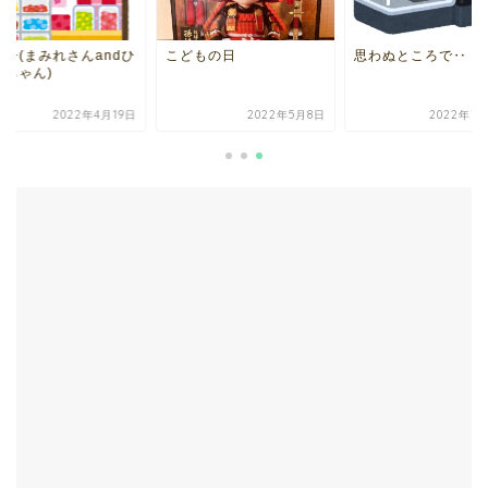
菓子(まみれさんandひ
こどもの日
思わぬところで‥
こちゃん)
2022年4月19日
2022年5月8日
2022年7月