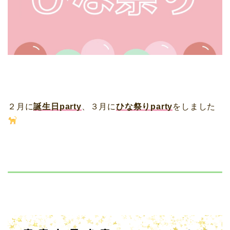
２月に
誕生日party
、３月に
ひな祭りparty
をしました