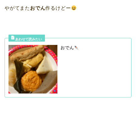
やがてまた
おでん
作るけどー
おでん