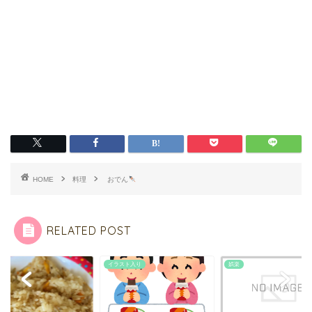
HOME
料理
おでん
RELATED POST
スト入り
娯楽
レシピ