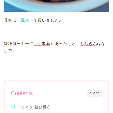
具材は、
業スー
で買いました♪
冷凍コーナーに
もち巾着
があったけど、
もちきん
はな
しで。
Contents
CLOSE
カネタ
結び昆布