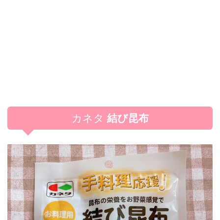
カネタ
結び昆布