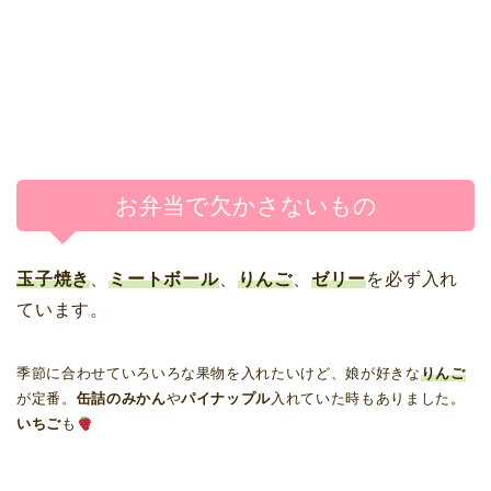
お弁当で欠かさないもの
玉子焼き
、
ミートボール
、
りんご
、
ゼリー
を必ず入れ
ています。
季節に合わせていろいろな果物を入れたいけど、娘が好きな
りんご
が定番。
缶詰のみかん
や
パイナップル
入れていた時もありました。
いちご
も