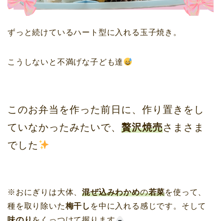
ずっと続けているハート型に入れる玉子焼き。
こうしないと不満げな子ども達
このお弁当を作った前日に、作り置きをし
ていなかったみたいで、
贅沢焼売
さまさま
でした
※おにぎりは大体、
混ぜ込みわかめ
の
若菜
を使って、
種を取り除いた
梅干し
を中に入れる感じです。そして
味のり
をくっつけて握ります