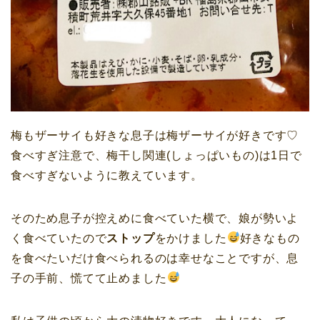
梅
も
ザーサイ
も好きな息子は
梅ザーサイ
が好きです♡
食べすぎ注意で、
梅干し関連
(しょっぱいもの)は1日で
食べすぎないように教えています。
そのため息子が控えめに食べていた横で、娘が勢いよ
く食べていたので
ストップ
をかけました
好きなもの
を食べたいだけ食べられるのは幸せなことですが、息
子の手前、慌てて止めました