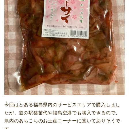
今回はとある福島県内の
サービスエリア
で購入しまし
たが、
道の駅猪苗代
や
福島空港
でも購入できるので、
県内のあちこちのお土産コーナーに置いてありそうで
す。