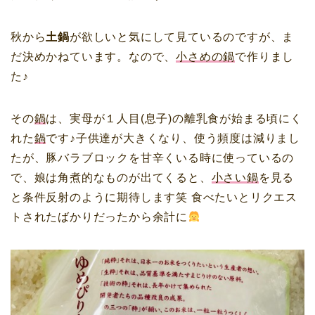
秋から
土鍋
が欲しいと気にして見ているのですが、ま
だ決めかねています。なので、
小さめの鍋
で作りまし
た♪
その
鍋
は、実母が１人目(息子)の離乳食が始まる頃にく
れた
鍋
です♪子供達が大きくなり、使う頻度は減りまし
たが、豚バラブロックを甘辛くいる時に使っているの
で、娘は角煮的なものが出てくると、
小さい鍋
を見る
と条件反射のように期待します笑 食べたいとリクエス
トされたばかりだったから余計に