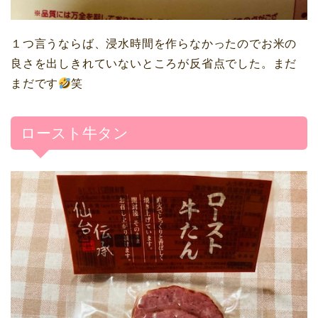
１つ言うならば、
浸水時間
を作らなかったのでお米の
良さを出しきれていないところが
反省点
でした。まだ
まだです
笑
ロースト牛タン